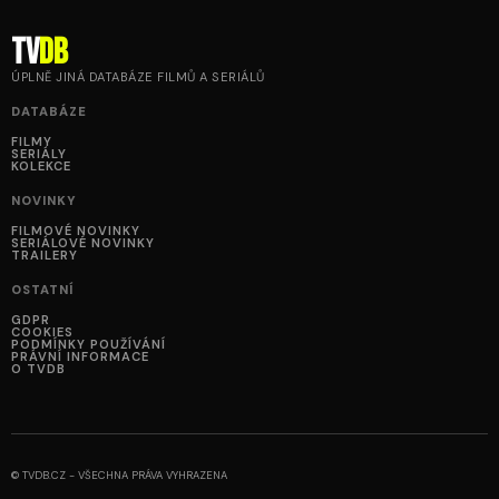
tv
DB
ÚPLNĚ JINÁ DATABÁZE FILMŮ A SERIÁLŮ
DATABÁZE
FILMY
SERIÁLY
KOLEKCE
NOVINKY
FILMOVÉ NOVINKY
SERIÁLOVÉ NOVINKY
TRAILERY
OSTATNÍ
GDPR
COOKIES
PODMÍNKY POUŽÍVÁNÍ
PRÁVNÍ INFORMACE
O TVDB
© TVDB.CZ - VŠECHNA PRÁVA VYHRAZENA