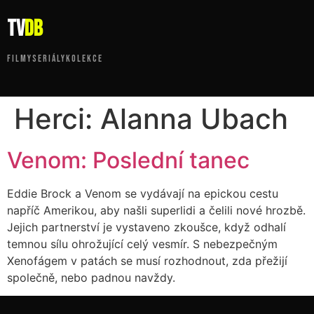
tv
DB
FILMY
SERIÁLY
KOLEKCE
Herci:
Alanna Ubach
Venom: Poslední tanec
Eddie Brock a Venom se vydávají na epickou cestu
napříč Amerikou, aby našli superlidi a čelili nové hrozbě.
Jejich partnerství je vystaveno zkoušce, když odhalí
temnou sílu ohrožující celý vesmír. S nebezpečným
Xenofágem v patách se musí rozhodnout, zda přežijí
společně, nebo padnou navždy.