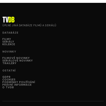
tv
DB
ÚPLNĚ JINÁ DATABÁZE FILMŮ A SERIÁLŮ
DATABÁZE
FILMY
SERIÁLY
KOLEKCE
NOVINKY
FILMOVÉ NOVINKY
SERIÁLOVÉ NOVINKY
TRAILERY
OSTATNÍ
GDPR
COOKIES
PODMÍNKY POUŽÍVÁNÍ
PRÁVNÍ INFORMACE
O TVDB