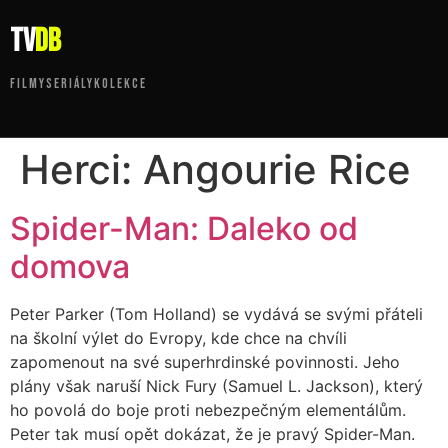
tv
DB
FILMY
SERIÁLY
KOLEKCE
Herci:
Angourie Rice
Spider-Man: Daleko od
domova
Peter Parker (Tom Holland) se vydává se svými přáteli
na školní výlet do Evropy, kde chce na chvíli
zapomenout na své superhrdinské povinnosti. Jeho
plány však naruší Nick Fury (Samuel L. Jackson), který
ho povolá do boje proti nebezpečným elementálům.
Peter tak musí opět dokázat, že je pravý Spider-Man.