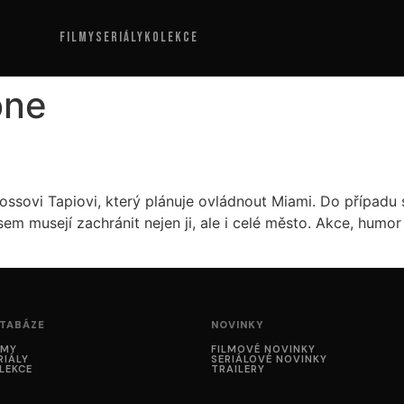
FILMY
SERIÁLY
KOLEKCE
one
sovi Tapiovi, který plánuje ovládnout Miami. Do případu s
em musejí zachránit nejen ji, ale i celé město. Akce, humor 
TABÁZE
NOVINKY
LMY
FILMOVÉ NOVINKY
RIÁLY
SERIÁLOVÉ NOVINKY
LEKCE
TRAILERY