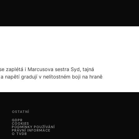
e zaplétá i Marcusova sestra Syd, tajná
a napětí gradují v nelítostném boji na hraně
OSTATNÍ
GDPR
COOKIES
PODMÍNKY POUŽÍVÁNÍ
PRÁVNÍ INFORMACE
O TVDB