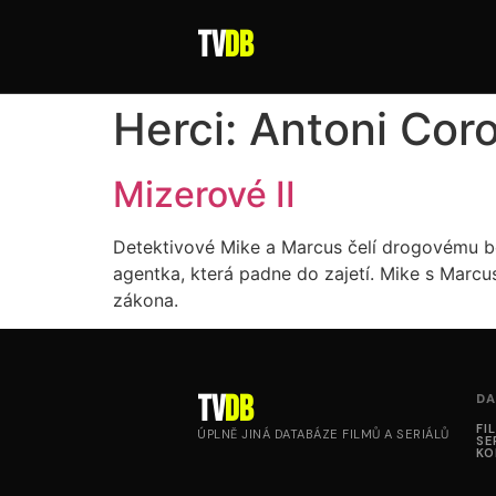
tv
DB
Herci:
Antoni Cor
Mizerové II
Detektivové Mike a Marcus čelí drogovému bos
agentka, která padne do zajetí. Mike s Marcus
zákona.
tv
DB
DA
FI
ÚPLNĚ JINÁ DATABÁZE FILMŮ A SERIÁLŮ
SE
KO