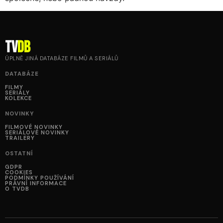
tv
DB
ÚPLNĚ JINÁ DATABÁZE FILMŮ A SERIÁLŮ
DATABÁZE
FILMY
SERIÁLY
KOLEKCE
NOVINKY
FILMOVÉ NOVINKY
SERIÁLOVÉ NOVINKY
TRAILERY
OSTATNÍ
GDPR
COOKIES
PODMÍNKY POUŽÍVÁNÍ
PRÁVNÍ INFORMACE
O TVDB