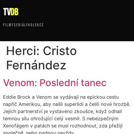
tv
DB
FILMY
SERIÁLY
KOLEKCE
Herci:
Cristo
Fernández
Venom: Poslední tanec
Eddie Brock a Venom se vydávají na epickou cestu
napříč Amerikou, aby našli superlidi a čelili nové hrozbě.
Jejich partnerství je vystaveno zkoušce, když odhalí
temnou sílu ohrožující celý vesmír. S nebezpečným
Xenofágem v patách se musí rozhodnout, zda přežijí
společně, nebo padnou navždy.