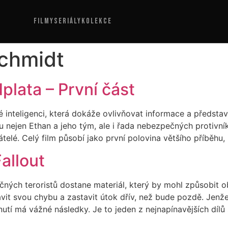
FILMY
SERIÁLY
KOLEKCE
Schmidt
plata – První část
é inteligenci, která dokáže ovlivňovat informace a představ
 nejen Ethan a jeho tým, ale i řada nebezpečných protivník
elé. Celý film působí jako první polovina většího příběhu, 
allout
ých teroristů dostane materiál, který by mohl způsobit o
t svou chybu a zastavit útok dřív, než bude pozdě. Jenže 
utí má vážné následky. Je to jeden z nejnapínavějších dílů