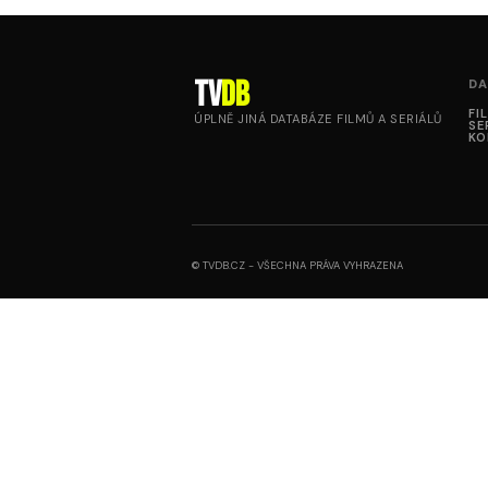
tv
DB
DA
FI
ÚPLNĚ JINÁ DATABÁZE FILMŮ A SERIÁLŮ
SE
KO
© TVDB.CZ - VŠECHNA PRÁVA VYHRAZENA