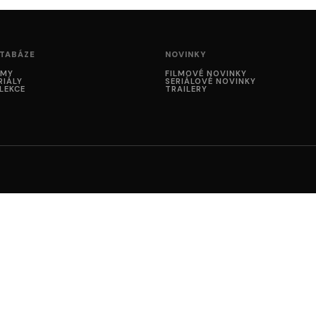
TABÁZE
NOVINKY
LMY
FILMOVÉ NOVINKY
RIÁLY
SERIÁLOVÉ NOVINKY
LEKCE
TRAILERY