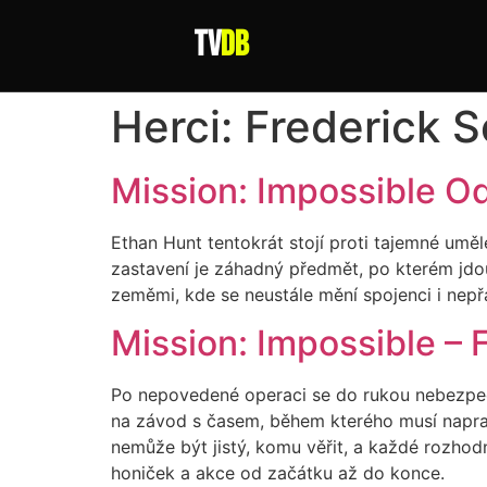
tv
DB
Herci:
Frederick 
Mission: Impossible Od
Ethan Hunt tentokrát stojí proti tajemné uměl
zastavení je záhadný předmět, po kterém jdou
zeměmi, kde se neustále mění spojenci i nepřát
Mission: Impossible – F
Po nepovedené operaci se do rukou nebezpečn
na závod s časem, během kterého musí napravi
nemůže být jistý, komu věřit, a každé rozhodn
honiček a akce od začátku až do konce.