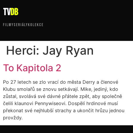
tv
DB
FILMY
SERIÁLY
KOLEKCE
Herci:
Jay Ryan
To Kapitola 2
Po 27 letech se zlo vrací do města Derry a členové
Klubu smolařů se znovu setkávají. Mike, jediný, kdo
zůstal, svolává své dávné přátele zpět, aby společně
čelili klaunovi Pennywiseovi. Dospělí hrdinové musí
překonat své nejhlubší strachy a ukončit hrůzu jednou
provždy.