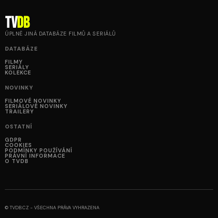
tv
DB
ÚPLNĚ JINÁ DATABÁZE FILMŮ A SERIÁLŮ
DATABÁZE
FILMY
SERIÁLY
KOLEKCE
NOVINKY
FILMOVÉ NOVINKY
SERIÁLOVÉ NOVINKY
TRAILERY
OSTATNÍ
GDPR
COOKIES
PODMÍNKY POUŽÍVÁNÍ
PRÁVNÍ INFORMACE
O TVDB
© TVDB.CZ - VŠECHNA PRÁVA VYHRAZENA