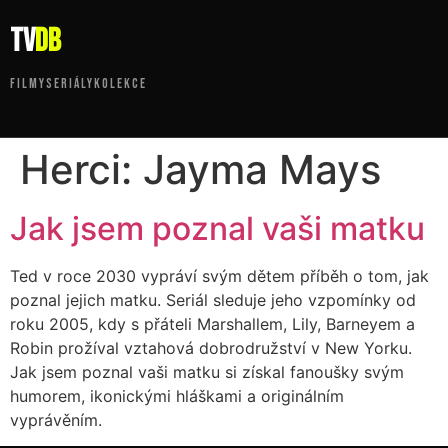
tv
DB
FILMY
SERIÁLY
KOLEKCE
Herci:
Jayma Mays
Jak jsem poznal vaši matku
Ted v roce 2030 vypráví svým dětem příběh o tom, jak
poznal jejich matku. Seriál sleduje jeho vzpomínky od
roku 2005, kdy s přáteli Marshallem, Lily, Barneyem a
Robin prožíval vztahová dobrodružství v New Yorku.
Jak jsem poznal vaši matku si získal fanoušky svým
humorem, ikonickými hláškami a originálním
vyprávěním.