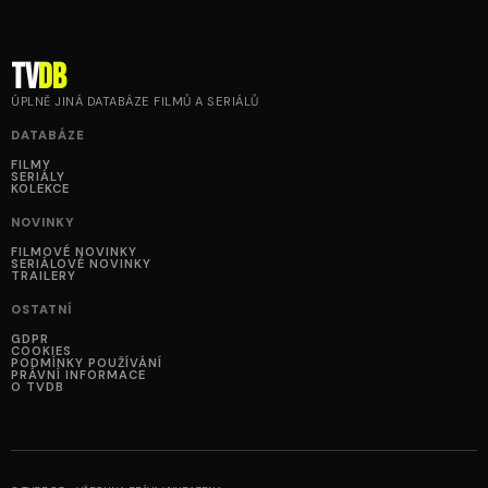
tv
DB
ÚPLNĚ JINÁ DATABÁZE FILMŮ A SERIÁLŮ
DATABÁZE
FILMY
SERIÁLY
KOLEKCE
NOVINKY
FILMOVÉ NOVINKY
SERIÁLOVÉ NOVINKY
TRAILERY
OSTATNÍ
GDPR
COOKIES
PODMÍNKY POUŽÍVÁNÍ
PRÁVNÍ INFORMACE
O TVDB