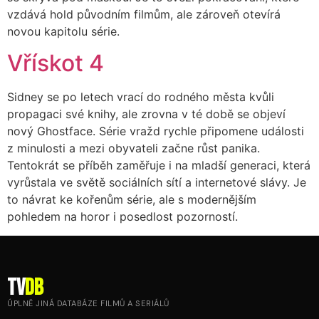
vzdává hold původním filmům, ale zároveň otevírá
novou kapitolu série.
Vřískot 4
Sidney se po letech vrací do rodného města kvůli
propagaci své knihy, ale zrovna v té době se objeví
nový Ghostface. Série vražd rychle připomene události
z minulosti a mezi obyvateli začne růst panika.
Tentokrát se příběh zaměřuje i na mladší generaci, která
vyrůstala ve světě sociálních sítí a internetové slávy. Je
to návrat ke kořenům série, ale s modernějším
pohledem na horor i posedlost pozorností.
tv
DB
ÚPLNĚ JINÁ DATABÁZE FILMŮ A SERIÁLŮ