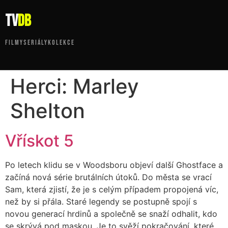
tv
DB
FILMY
SERIÁLY
KOLEKCE
Herci:
Marley
Shelton
Vřískot 5
Po letech klidu se v Woodsboru objeví další Ghostface a
začíná nová série brutálních útoků. Do města se vrací
Sam, která zjistí, že je s celým případem propojená víc,
než by si přála. Staré legendy se postupně spojí s
novou generací hrdinů a společně se snaží odhalit, kdo
se skrývá pod maskou. Je to svěží pokračování, které