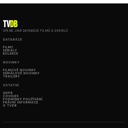
tv
DB
ÚPLNĚ JINÁ DATABÁZE FILMŮ A SERIÁLŮ
DATABÁZE
FILMY
SERIÁLY
KOLEKCE
NOVINKY
FILMOVÉ NOVINKY
SERIÁLOVÉ NOVINKY
TRAILERY
OSTATNÍ
GDPR
COOKIES
PODMÍNKY POUŽÍVÁNÍ
PRÁVNÍ INFORMACE
O TVDB