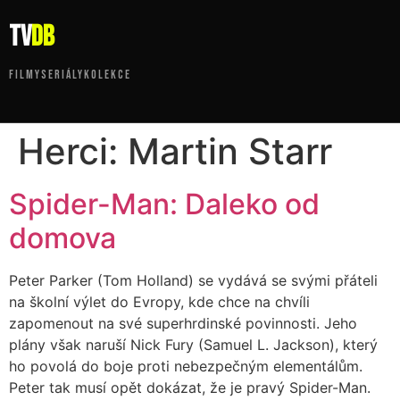
tv
DB
FILMY
SERIÁLY
KOLEKCE
Herci:
Martin Starr
Spider-Man: Daleko od
domova
Peter Parker (Tom Holland) se vydává se svými přáteli
na školní výlet do Evropy, kde chce na chvíli
zapomenout na své superhrdinské povinnosti. Jeho
plány však naruší Nick Fury (Samuel L. Jackson), který
ho povolá do boje proti nebezpečným elementálům.
Peter tak musí opět dokázat, že je pravý Spider-Man.