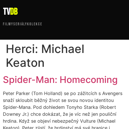
tv
DB
FILMY
SERIÁLY
KOLEKCE
Herci:
Michael
Keaton
Spider-Man: Homecoming
Peter Parker (Tom Holland) se po zážitcích s Avengers
snaží skloubit běžný život se svou novou identitou
Spider-Mana. Pod dohledem Tonyho Starka (Robert
Downey Jr.) chce dokázat, že je víc než jen pouliční
hrdina. Když se objeví nebezpečný Vulture (Michael
Keaton), Peter zjistí, že hrdinství má své hranice i