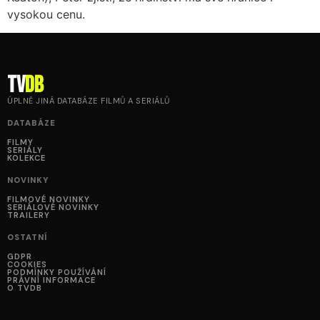
vysokou cenu.
tv
DB
ÚPLNĚ JINÁ DATABÁZE FILMŮ A SERIÁLŮ
DATABÁZE
FILMY
SERIÁLY
KOLEKCE
NOVINKY
FILMOVÉ NOVINKY
SERIÁLOVÉ NOVINKY
TRAILERY
OSTATNÍ
GDPR
COOKIES
PODMÍNKY POUŽÍVÁNÍ
PRÁVNÍ INFORMACE
O TVDB