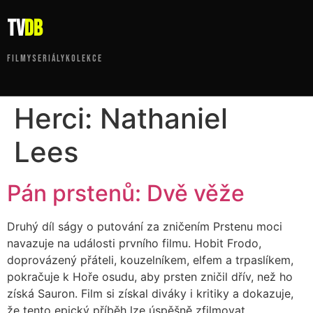
tv
DB
FILMY
SERIÁLY
KOLEKCE
Herci:
Nathaniel
Lees
Pán prstenů: Dvě věže
Druhý díl ságy o putování za zničením Prstenu moci
navazuje na události prvního filmu. Hobit Frodo,
doprovázený přáteli, kouzelníkem, elfem a trpaslíkem,
pokračuje k Hoře osudu, aby prsten zničil dřív, než ho
získá Sauron. Film si získal diváky i kritiky a dokazuje,
že tento epický příběh lze úspěšně zfilmovat.