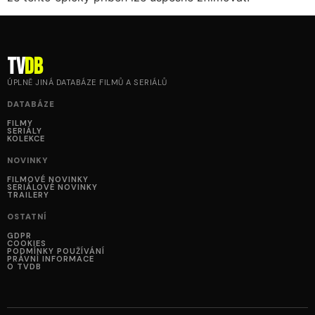
tv
DB
ÚPLNĚ JINÁ DATABÁZE FILMŮ A SERIÁLŮ
DATABÁZE
FILMY
SERIÁLY
KOLEKCE
NOVINKY
FILMOVÉ NOVINKY
SERIÁLOVÉ NOVINKY
TRAILERY
OSTATNÍ
GDPR
COOKIES
PODMÍNKY POUŽÍVÁNÍ
PRÁVNÍ INFORMACE
O TVDB