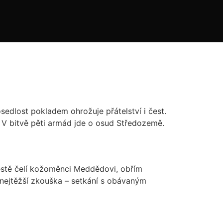
osedlost pokladem ohrožuje přátelství i čest.
u. V bitvě pěti armád jde o osud Středozemě.
 cestě čelí kožoměnci Meddědovi, obřím
 nejtěžší zkouška – setkání s obávaným