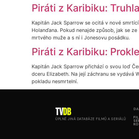
Piráti z Karibiku: Tru
Kapitán Jack Sparrow se ocitá v nové smrtící
Holanďana. Pokud nenajde způsob, jak se ze 
mrtvého muže a s ní i Jonesovu posádku.
Piráti z Karibiku: Prokl
Kapitán Jack Sparrow přichází o svou loď Če
dceru Elizabeth. Na její záchranu se vydává W
pokladu nesmrtelní.
tv
DB
DA
FI
ÚPLNĚ JINÁ DATABÁZE FILMŮ A SERIÁLŮ
SE
KO