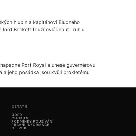
ských hlubin a kapitánovi Bludného
 lord Beckett touží ovládnout Truhlu
n napadne Port Royal a unese guvernérovu
sa a jeho posádka jsou kvůli prokletému
OSTATNÍ
GDPR
COOKIES
PODMÍNKY POUŽÍVÁNÍ
PRÁVNÍ INFORMACE
O TVDB