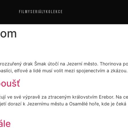
FILMY
SERIÁLY
KOLEKCE
oom
d
ale rozzuřený drak Šmak útočí na Jezerní město. Thorinova p
aslíci, elfové a lidé musí volit mezi spojenectvím a zkázo
poušť
kračují ve své výpravě za ztraceným královstvím Erebor. Na
ajetí dorazí k Jezernímu městu a Osamělé hoře, kde je čeká
ále