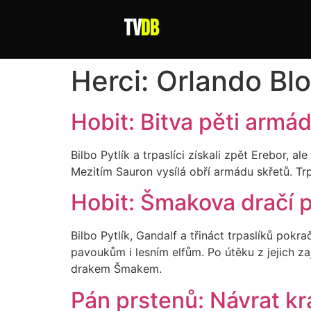
tv
DB
Herci:
Orlando Bl
Hobit: Bitva pěti armá
Bilbo Pytlík a trpaslíci získali zpět Erebor, 
Mezitím Sauron vysílá obří armádu skřetů. Trp
Hobit: Šmakova dračí 
Bilbo Pytlík, Gandalf a třináct trpaslíků po
pavoukům i lesním elfům. Po útěku z jejich z
drakem Šmakem.
Pán prstenů: Návrat kr