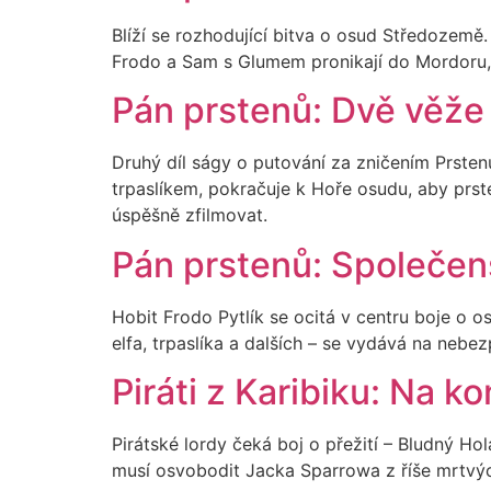
Blíží se rozhodující bitva o osud Středozemě
Frodo a Sam s Glumem pronikají do Mordoru, a
Pán prstenů: Dvě věže
Druhý díl ságy o putování za zničením Prsten
trpaslíkem, pokračuje k Hoře osudu, aby prsten
úspěšně zfilmovat.
Pán prstenů: Společen
Hobit Frodo Pytlík se ocitá v centru boje o
elfa, trpaslíka a dalších – se vydává na nebe
Piráti z Karibiku: Na ko
Pirátské lordy čeká boj o přežití – Bludný Ho
musí osvobodit Jacka Sparrowa z říše mrtvých,