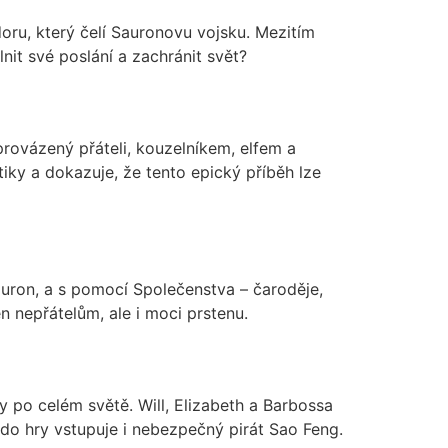
oru, který čelí Sauronovu vojsku. Mezitím
it své poslání a zachránit svět?
provázený přáteli, kouzelníkem, elfem a
itiky a dokazuje, že tento epický příběh lze
auron, a s pomocí Společenstva – čaroděje,
n nepřátelům, ale i moci prstenu.
y po celém světě. Will, Elizabeth a Barbossa
 do hry vstupuje i nebezpečný pirát Sao Feng.