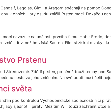
. Gandalf, Legolas, Gimli a Aragorn spěchají na pomoc Gond
by v ohních Hory osudu zničili Prsten moci. Dokážou napln
u moci navazuje na události prvního filmu. Hobit Frodo, do
 zničil dřív, než ho získá Sauron. Film si získal diváky i kr
stvo Prstenu
 osud Středozemě. Zdědí prsten, po němž touží temný pán S
zpečnou cestu za jeho zničením. Na své pouti musí čelit neje
nci světa
lanďan pod kontrolou Východoindické společnosti ničí pirát
 aby sjednotili piráty. Mezitím Will touží zachránit otce a