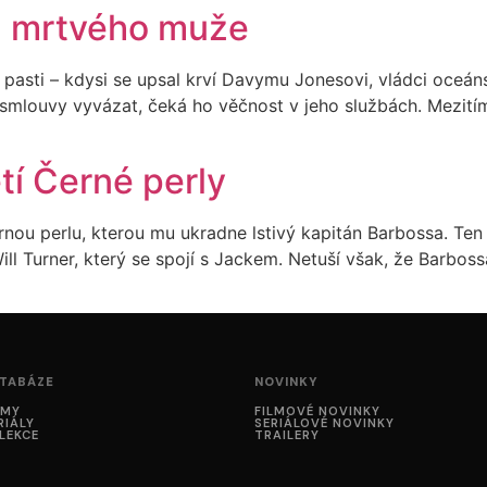
hla mrtvého muže
 pasti – kdysi se upsal krví Davymu Jonesovi, vládci oceán
smlouvy vyvázat, čeká ho věčnost v jeho službách. Mezitím
etí Černé perly
rnou perlu, kterou mu ukradne lstivý kapitán Barbossa. Te
ill Turner, který se spojí s Jackem. Netuší však, že Barbos
TABÁZE
NOVINKY
LMY
FILMOVÉ NOVINKY
RIÁLY
SERIÁLOVÉ NOVINKY
LEKCE
TRAILERY