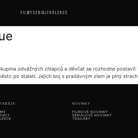
FILMY
SERIÁLY
KOLEKCE
ue
 Skupina odvážných chlapců a děvčat se rozhodne postavit
ěsto po staletí. Jejich boj s pradávným zlem je plný strac
TABÁZE
NOVINKY
LMY
FILMOVÉ NOVINKY
RIÁLY
SERIÁLOVÉ NOVINKY
LEKCE
TRAILERY