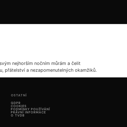
 svým nejhorším nočním můrám a čelit
hu, přátelství a nezapomenutelných okamžiků.
OSTATNÍ
GDPR
COOKIES
PODMÍNKY POUŽÍVÁNÍ
PRÁVNÍ INFORMACE
O TVDB