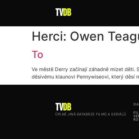
tv
DB
Herci:
Owen Teag
To
Ve městě Derry začínají záhadně mizet děti.
děsivému klaunovi Pennywiseovi, který děsí m
tv
DB
DA
FI
ÚPLNĚ JINÁ DATABÁZE FILMŮ A SERIÁLŮ
SE
KO