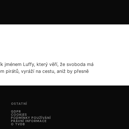
dík jménem Luffy, který věří, že svoboda má
em pirátů, vyráží na cestu, aniž by přesně
OSTATNÍ
GDPR
COOKIES
PODMÍNKY POUŽÍVÁNÍ
PRÁVNÍ INFORMACE
O TVDB