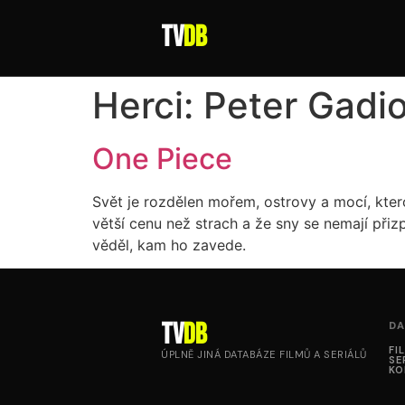
tv
DB
Herci:
Peter Gadio
One Piece
Svět je rozdělen mořem, ostrovy a mocí, ktero
větší cenu než strach a že sny se nemají přizp
věděl, kam ho zavede.
tv
DB
DA
FI
ÚPLNĚ JINÁ DATABÁZE FILMŮ A SERIÁLŮ
SE
KO