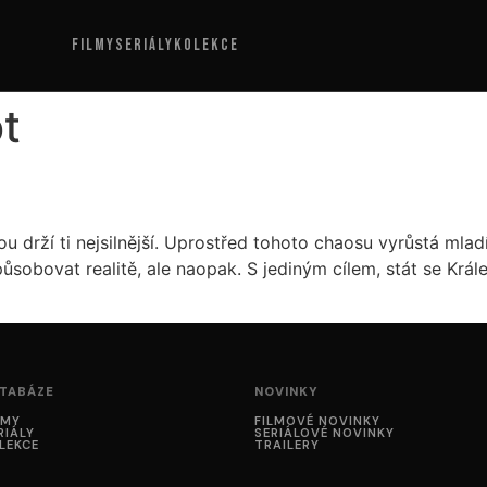
FILMY
SERIÁLY
KOLEKCE
t
u drží ti nejsilnější. Uprostřed tohoto chaosu vyrůstá mla
ůsobovat realitě, ale naopak. S jediným cílem, stát se Král
TABÁZE
NOVINKY
LMY
FILMOVÉ NOVINKY
RIÁLY
SERIÁLOVÉ NOVINKY
LEKCE
TRAILERY