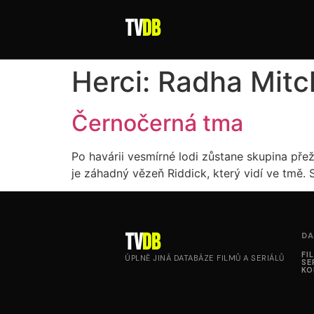
tv
DB
Herci:
Radha Mitc
Černočerná tma
Po havárii vesmírné lodi zůstane skupina přež
je záhadný vězeň Riddick, který vidí ve tmě.
tv
DB
DA
FI
ÚPLNĚ JINÁ DATABÁZE FILMŮ A SERIÁLŮ
SE
KO