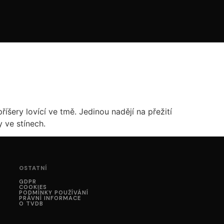
íšery lovící ve tmě. Jedinou nadějí na přežití
 ve stínech.
OSTATNÍ
GDPR
COOKIES
PODMÍNKY POUŽÍVÁNÍ
PRÁVNÍ INFORMACE
O TVDB