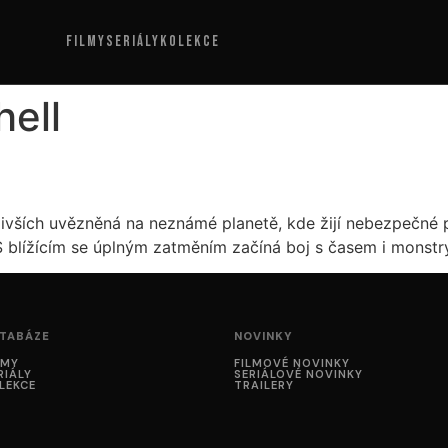
FILMY
SERIÁLY
KOLEKCE
hell
ivších uvězněná na neznámé planetě, kde žijí nebezpečné př
 S blížícím se úplným zatměním začíná boj s časem i monstry
TABÁZE
NOVINKY
LMY
FILMOVÉ NOVINKY
RIÁLY
SERIÁLOVÉ NOVINKY
LEKCE
TRAILERY