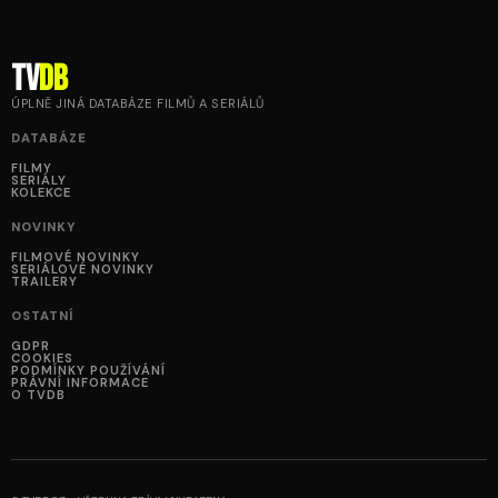
tv
DB
ÚPLNĚ JINÁ DATABÁZE FILMŮ A SERIÁLŮ
DATABÁZE
FILMY
SERIÁLY
KOLEKCE
NOVINKY
FILMOVÉ NOVINKY
SERIÁLOVÉ NOVINKY
TRAILERY
OSTATNÍ
GDPR
COOKIES
PODMÍNKY POUŽÍVÁNÍ
PRÁVNÍ INFORMACE
O TVDB