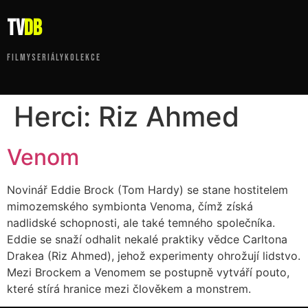
tv
DB
FILMY
SERIÁLY
KOLEKCE
Herci:
Riz Ahmed
Venom
Novinář Eddie Brock (Tom Hardy) se stane hostitelem
mimozemského symbionta Venoma, čímž získá
nadlidské schopnosti, ale také temného společníka.
Eddie se snaží odhalit nekalé praktiky vědce Carltona
Drakea (Riz Ahmed), jehož experimenty ohrožují lidstvo.
Mezi Brockem a Venomem se postupně vytváří pouto,
které stírá hranice mezi člověkem a monstrem.