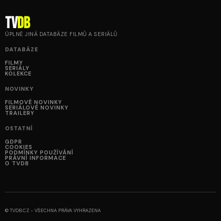
tv
DB
ÚPLNĚ JINÁ DATABÁZE FILMŮ A SERIÁLŮ
DATABÁZE
FILMY
SERIÁLY
KOLEKCE
NOVINKY
FILMOVÉ NOVINKY
SERIÁLOVÉ NOVINKY
TRAILERY
OSTATNÍ
GDPR
COOKIES
PODMÍNKY POUŽÍVÁNÍ
PRÁVNÍ INFORMACE
O TVDB
© TVDB.CZ - VŠECHNA PRÁVA VYHRAZENA