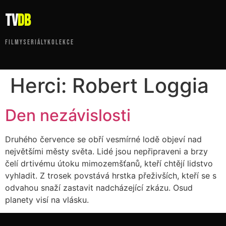
tv
DB
FILMY
SERIÁLY
KOLEKCE
Herci:
Robert Loggia
Den nezávislosti
Druhého července se obří vesmírné lodě objeví nad
největšími městy světa. Lidé jsou nepřipraveni a brzy
čelí drtivému útoku mimozemšťanů, kteří chtějí lidstvo
vyhladit. Z trosek povstává hrstka přeživších, kteří se s
odvahou snaží zastavit nadcházející zkázu. Osud
planety visí na vlásku.