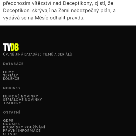
předchozím vítězství nad Deceptikony, zjistí, že
Deceptikoni skrývají na Zemi nebezpečný plán, a
vydává se na Měsíc odhalit pravdu.
tv
DB
ÚPLNĚ JINÁ DATABÁZE FILMŮ A SERIÁLŮ
DATABÁZE
FILMY
SERIÁLY
KOLEKCE
NOVINKY
FILMOVÉ NOVINKY
SERIÁLOVÉ NOVINKY
TRAILERY
OSTATNÍ
GDPR
COOKIES
PODMÍNKY POUŽÍVÁNÍ
PRÁVNÍ INFORMACE
O TVDB