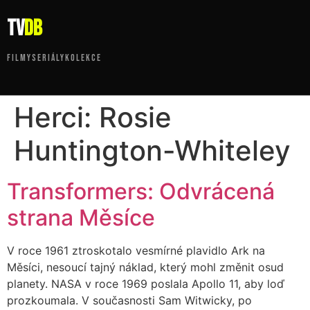
tv
DB
FILMY
SERIÁLY
KOLEKCE
Herci:
Rosie
Huntington-Whiteley
Transformers: Odvrácená
strana Měsíce
V roce 1961 ztroskotalo vesmírné plavidlo Ark na
Měsíci, nesoucí tajný náklad, který mohl změnit osud
planety. NASA v roce 1969 poslala Apollo 11, aby loď
prozkoumala. V současnosti Sam Witwicky, po