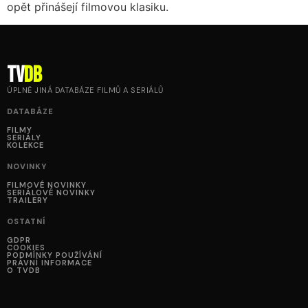
opět přinášejí filmovou klasiku.
tv
DB
ÚPLNĚ JINÁ DATABÁZE FILMŮ A SERIÁLŮ
DATABÁZE
FILMY
SERIÁLY
KOLEKCE
NOVINKY
FILMOVÉ NOVINKY
SERIÁLOVÉ NOVINKY
TRAILERY
OSTATNÍ
GDPR
COOKIES
PODMÍNKY POUŽÍVÁNÍ
PRÁVNÍ INFORMACE
O TVDB