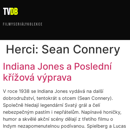
tv
DB
FILMY
SERIÁLY
KOLEKCE
Herci:
Sean Connery
Indiana Jones a Poslední
křížová výprava
V roce 1938 se Indiana Jones vydává na další
dobrodružství, tentokrát s otcem (Sean Connery).
Společně hledají legendární Svatý grál a čelí
nebezpečným pastím i nepřátelům. Napínavé honičky,
humor a skvělé akční scény dělají z třetího filmu o
Indym nezapomenutelnou podívanou. Spielberg a Lucas