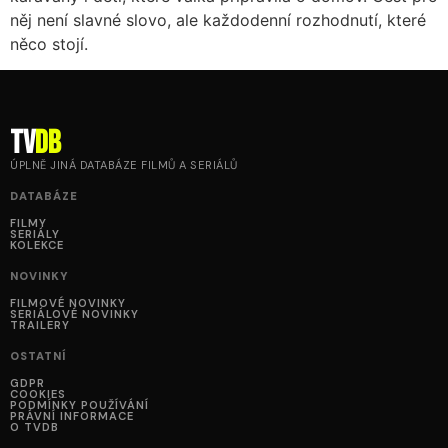
něj není slavné slovo, ale každodenní rozhodnutí, které
něco stojí.
tv
DB
ÚPLNĚ JINÁ DATABÁZE FILMŮ A SERIÁLŮ
DATABÁZE
FILMY
SERIÁLY
KOLEKCE
NOVINKY
FILMOVÉ NOVINKY
SERIÁLOVÉ NOVINKY
TRAILERY
OSTATNÍ
GDPR
COOKIES
PODMÍNKY POUŽÍVÁNÍ
PRÁVNÍ INFORMACE
O TVDB