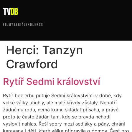
tv
DB
FILMY
SERIÁLY
KOLEKCE
Herci:
Tanzyn
Crawford
Rytíř Sedmi království
Rytíř bez erbu putuje Sedmi královstvími v době, kdy
velké války utichly, ale malé křivdy zůstaly. Nepatří
žádnému rodu, nemá komu skládat přísahu, a právě
proto je často žádán tam, kde se pravda nehodí
vyslovit nahlas. Řeší spory mezi sedláky a pány, chrání
karavany i děti, které válka připravila o domov. Čest pro