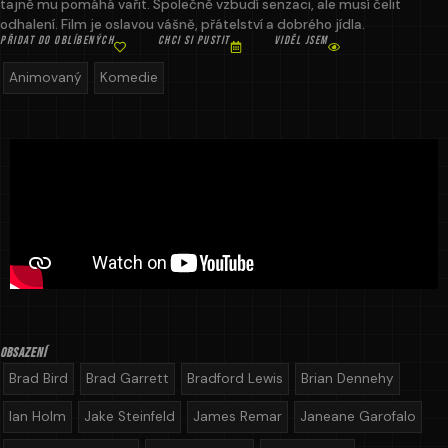
tajně mu pomáhá vařit. Společně vzbudí senzaci, ale musí čelit
odhalení. Film je oslavou vášně, přátelství a dobrého jídla.
PŘIDAT DO OBLÍBENÝCH
CHCI SI PUSTIT
VIDĚL JSEM
Animovaný
Komedie
OBSAZENÍ
Brad Bird
Brad Garrett
Bradford Lewis
Brian Dennehy
Ian Holm
Jake Steinfeld
James Remar
Janeane Garofalo