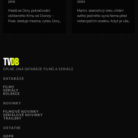
2016
2003
Hledá se Dory, pokračování
Marlin, starostlivý otec, chrání
oblíbeného filmu od Disney -
svého jediného syna Nema před
Pixar, sleduje modrou rybku Dory,
nebezpečím oceánu. Když je však
která si najednou vzpomene na
Nemo unesen a skončí v akváriu
své dávno ztracené rodiče. S
zubařské ordinace, Marlin se
Nemem a Marlinem se vydává na
vydává na nebezpečnou cestu za
dobrodružství do Mořského
jeho záchranou. S pomocí
akvária v Kalifornii. Cestou
zapomnětlivé, ale odhodlané
potkává svérázné přátele a
rybky Dory čelí žralokům,
zjišťuje, že rodina a přátelství jsou
medúzám i lidem, aby svého syna
tv
DB
nejcennější poklady.
znovu našel.
ÚPLNĚ JINÁ DATABÁZE FILMŮ A SERIÁLŮ
DATABÁZE
FILMY
SERIÁLY
KOLEKCE
NOVINKY
FILMOVÉ NOVINKY
SERIÁLOVÉ NOVINKY
TRAILERY
OSTATNÍ
GDPR