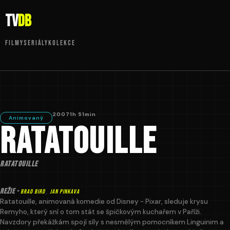
tv
DB
FILMY
SERIÁLY
KOLEKCE
2007
1h 51min
Animovaný
Ratatouille
Ratatouille
,
REŽIE -
Brad Bird
Jan Pinkava
Ratatouille, animovaná komedie od Disney - Pixar, sleduje krysu
Remyho, který sní o tom stát se špičkovým kuchařem v Paříži.
Navzdory překážkám spojí síly s nesmělým pomocníkem Linguinim a